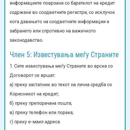
информациите поврзани со барателот на кредит
содржани во соодветните регистри, со исклучок
кога давањето на соодветните информации е
забрането или спротивно на важечкото
законодавство.
Член 5: Известувања меѓу Страните
1. Сите известувања меѓу Страните во врска со
Договорот се вршат:
а) преку застапник во текот на лична средба со
Корисникот на кредит;
б) преку препорачана пошта;
в) преку телефон или порака;
г) преку е-маил адреса.