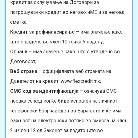
кредит за склучување на Договори за
потрошувачки кредит во негово иМЕ и за негова
сметка;
Кредит за рефинансирање
– има значење како
што е дадено во член 10 точка 5 подолу;
Страни
– има значење како што е утврдено во
Договорот;
Веб страна
– официјалната веб страната на
Давателот на кредит: www.flexcredit.mk;
СМС код за идентификација
– означува СМС
порака со код кој ќе биде испратен на личниот
телефонски број наведен во Барањето и ќе има
важност на електронски потпис во смисла на член
2 и член 12 од Законот за податоците во