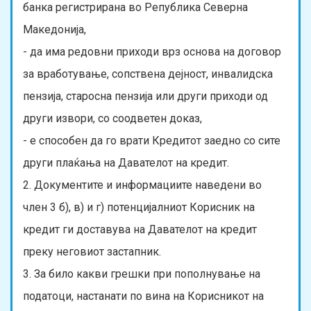
банка регистрирана во Република Северна
Македонија,
- да има редовни приходи врз основа на договор
за вработување, сопствена дејност, инвалидска
пензија, старосна пензија или други приходи од
други извори, со соодветен доказ,
- е способен да го врати Кредитот заедно со сите
други плаќања на Давателот на кредит.
2. Документите и информациите наведени во
член 3 б), в) и г) потенцијалниот Корисник на
кредит ги доставува на Давателот на кредит
преку неговиот застапник.
3. За било какви грешки при пополнување на
податоци, настанати по вина на Корисникот на