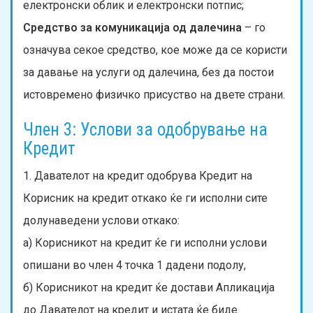
електронски облик и електронски потпис;
Средство за комуникација од далечина
– го
означува секое средство, кое може да се користи
за давање на услуги од далечина, без да постои
истовремено физичко присуство на двете страни.
Член 3: Услови за одобрување на
Кредит
1. Давателот на кредит одобрува Кредит на
Корисник на кредит откако ќе ги исполни сите
долунаведени услови откако:
а) Корисникот на кредит ќе ги исполни услови
опишани во член 4 точка 1 дадени подолу,
б) Корисникот на кредит ќе достави Апликација
до Давателот на кредит и истата ќе биде