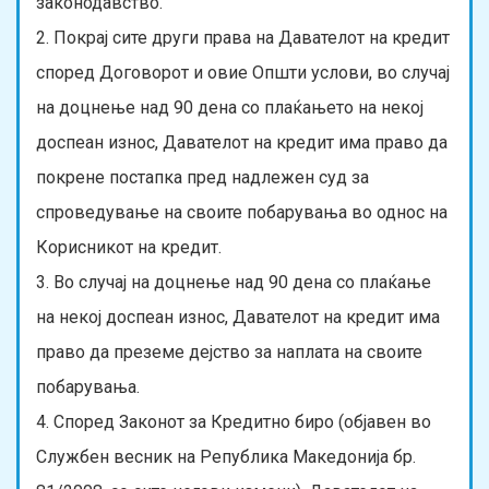
законодавство.
2. Покрај сите други права на Давателот на кредит
според Договорот и овие Општи услови, во случај
на доцнење над 90 дена со плаќањето на некој
доспеан износ, Давателот на кредит има право да
покрене постапка пред надлежен суд за
спроведување на своите побарувања во однос на
Корисникот на кредит.
3. Во случај на доцнење над 90 дена со плаќање
на некој доспеан износ, Давателот на кредит има
право да преземе дејство за наплата на своите
побарувања.
4. Според Законот за Кредитно биро (објавен во
Службен весник на Република Македонија бр.