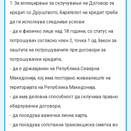
1. За аплицирање за склучување на Договор за
кредит со Друштвото, барателот на кредит треба
да ги исполнува следниве услови:
- да е физичко лице над 18 години, со статус на
потрошувач согласно член 2, точка 1 од Закон за
заштита на потрошувачите при договори за
потрошувачки кредити,
- да е државјанин на Република Северна
Македонија, кој има постојано живеалиште на
територијата на Република Македонија,
- да има деловна способност да склучива правно
обврзувачки договори,
- да поседува важечка лична карта,
- да поседува сопствена трансакциска сметка во