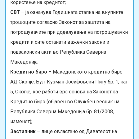
користење на кредитот;
СВТ
– ја означува Годишната стапка на вкупните
трошоците согласно Законот за заштита на
потрошувачите при доделување на потрошувачки
кредити и сите останати важечки закони и
подзаконски акти во Република Северна
Македонија;
Кредитно биро
– Македонското кредитно биро
АД Скопје, Бул. Кузман Јосифовски Питу бр. 1, кат
5, Скопје, кое работи врз основа на Законот за
Кредитно биро (објавен во Службен весник на
Република Северна Македонија бр. 81/2008,
изменет);
Застапник
– лице овластено од Давателот на