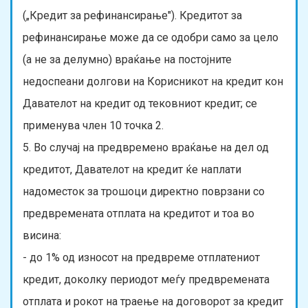
(„Кредит за рефинансирање"). Кредитот за
рефинансирање може да се одобри само за цело
(а не за делумно) враќање на постојните
недоспеани долгови на Корисникот на кредит кон
Давателот на кредит од тековниот кредит; се
применува член 10 точка 2.
5. Во случај на предвремено враќање на дел од
кредитот, Давателот на кредит ќе наплати
надоместок за трошоци директно поврзани со
предвремената отплата на кредитот и тоа во
висина:
- до 1% од износот на предвреме отплатениот
кредит, доколку периодот меѓу предвремената
отплата и рокот на траење на договорот за кредит