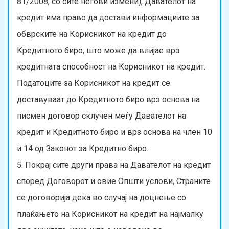
81/2008, со сите негови измени), Давателот на
кредит има право да достави информациите за
обврските на Корисникот на кредит до
Кредитното биро, што може да влијае врз
кредитната способност на Корисникот на кредит.
Податоците за Корисникот на кредит се
доставуваат до Кредитното биро врз основа на
писмен договор склучен меѓу Давателот на
кредит и Кредитното биро и врз основа на член 10
и 14 од Законот за Кредитно биро.
5. Покрај сите други права на Давателот на кредит
според Договорот и овие Општи услови, Страните
се договорија дека во случај на доцнење со
плаќањето на Корисникот на кредит на најмалку