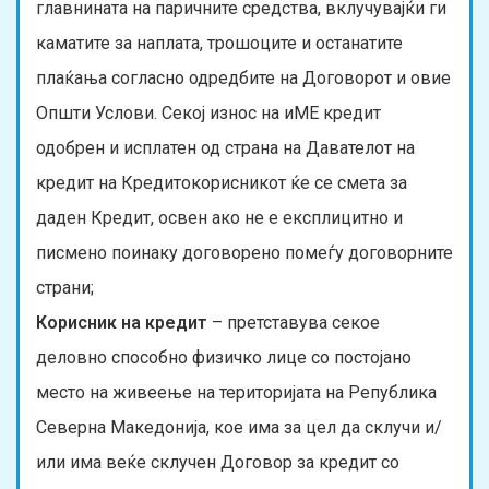
главнината на паричните средства, вклучувајќи ги
каматите за наплата, трошоците и останатите
плаќања согласно одредбите на Договорот и овие
Општи Услови. Секој износ на иМЕ кредит
одобрен и исплатен од страна на Давателот на
кредит на Кредитокорисникот ќе се смета за
даден Кредит, освен ако не е експлицитно и
писмено поинаку договорено помеѓу договорните
страни;
Корисник на кредит
– претставува секое
деловно способно физичко лице со постојано
место на живеење на територијата на Република
Северна Македонија, кое има за цел да склучи и/
или има веќе склучен Договор за кредит со