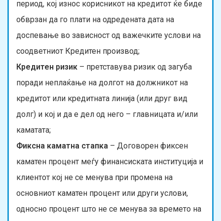
период, кој износ корисникот на кредитот ќе биде
обврзан да го плати на одредената дата на
доспевање во зависност од важечките услови на
соодветниот Кредитен производ;
Кредитен ризик
– претставува ризик од загуба
поради неплаќање на долгот на должникот на
кредитот или кредитната линија (или друг вид
долг) и кој и да е дел од него – главницата и/или
каматата;
Фиксна каматна стапка
– Договорен фиксен
каматен процент меѓу финансиската институција и
клиентот кој не се менува при промена на
основниот каматен процент или други услови,
односно процент што не се менува за времето на