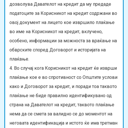
дозволува Давателот на кредит да му предаде
податоците за Корисникот на кредит содржани во
овој документ на лицето кое извршило плаќање
во име на Корисникот на кредит, вклучено,
особено, информации за можноста за враќање на
обврските според Договорот и историјата на
плаќање.
4. Во случај кога Корисникот на кредит ќе изврши
плаќање кое е во спротивност со Општите услови
како и Договорот за кредит, и поради тоа таквото
плаќање не биде правилно идентификувано од
страна на Давателот на кредит, таквото плаќање
нема да се смета за валидно се до моментот на
неговата идентификација и истото ќе има третман