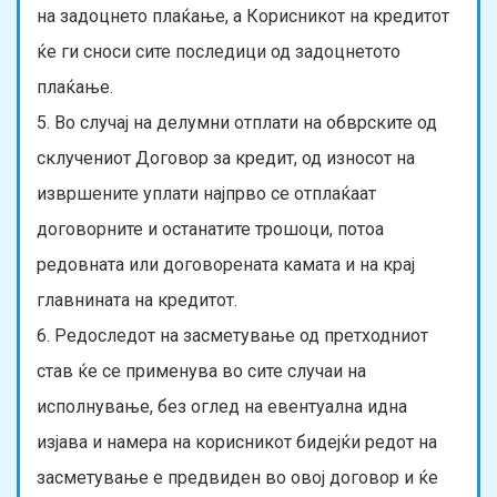
на задоцнето плаќање, а Корисникот на кредитот
ќе ги сноси сите последици од задоцнетото
плаќање.
5. Во случај на делумни отплати на обврските од
склучениот Договор за кредит, од износот на
извршените уплати најпрво се отплаќаат
договорните и останатите трошоци, потоа
редовната или договорената камата и на крај
главнината на кредитот.
6. Редоследот на засметување од претходниот
став ќе се применува во сите случаи на
исполнување, без оглед на евентуална идна
изјава и намера на корисникот бидејќи редот на
засметување е предвиден во овој договор и ќе