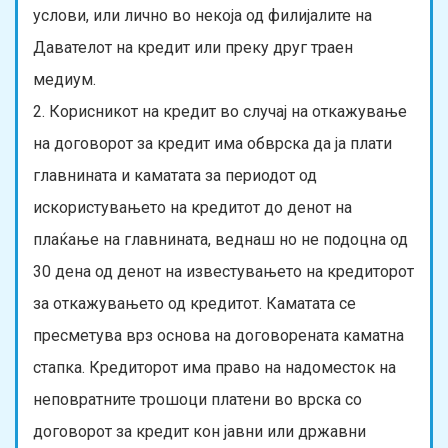
услови, или лично во некоја од филијалите на
Давателот на кредит или преку друг траен
медиум.
2. Корисникот на кредит во случај на откажување
на договорот за кредит има обврска да ја плати
главнината и каматата за периодот од
искористувањето на кредитот до денот на
плаќање на главнината, веднаш но не подоцна од
30 дена од денот на известувањето на кредиторот
за откажувањето од кредитот. Каматата се
пресметува врз основа на договорената каматна
стапка. Кредиторот има право на надоместок на
неповратните трошоци платени во врска со
договорот за кредит кон јавни или државни