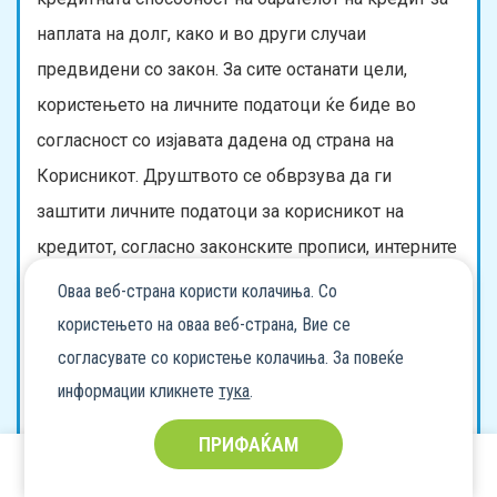
наплата на долг, како и во други случаи
предвидени со закон. За сите останати цели,
користењето на личните податоци ќе биде во
согласност со изјавата дадена од страна на
Корисникот. Друштвото се обврзува да ги
заштити личните податоци за корисникот на
кредитот, согласно законските прописи, интерните
акти и правила на Друштвото за заштита на
Оваа веб-страна користи колачиња. Со
личните податоци.
користењето на оваа веб-страна, Вие се
2. Со прифаќање на овие Општи услови,
согласувате со користење колачиња. За повеќе
Корисникот на кредитот е согласен со правото на
информации кликнете
тука
.
Давателот на кредит да ги користи како и да ги
ПРИФАЌАМ
пренесува неговите лични податоци (вклучително
и ЕМБГ) на трети правни лица со кои Давателот на