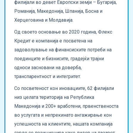
филијали во девет Европски земји – Бугарија,
Романија, Македонија, Шпанија, Босна и
Херцеговина и Молдавија.
Од своето основање во 2020 година, Флекс
Кредит е компанија е посветена на
задоволување на финансиските потреби на
поединците и бизнисите, градејќи трајни
односи засновани на доверба,
транспарентност и интегритет.
Со посветеност кон иновациите, 62 филијали
низ целата територија на Република
Македонија и 200+ вработени, првенственоста
во услугата и непрекинато ангажирање кон
успешноста на клиентите, нашата компанија
гордо се позиционира како лидер на пазарот