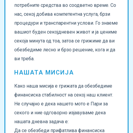
потребните средства во соодветно време. Со
нас, секој добива компетентна услуга, брзи
процедури и транспарентни услови. Го знаеме
вашиот буден секојдневен живот и ја цениме
секоја минута од тоа, затоа се грижиме да ви
обезбедиме лесно и брзо решение, кога и да
ви треба.
НАШАТА МИСИЈА
Како наша мисија е грижата да обезбедиме
финансиска стабилност на секој наш клиент.
Не случајно е дека нашето мото е Пари за
секого и ние одговорно изјавуваме дека
нашата дневна задача е:
Да се обезбеди прифатлива финансиска