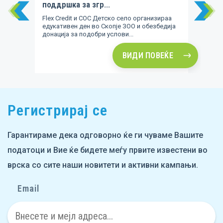
поддршка за згр...
с
Flex Credit и СОС Детско село организираа
едукативен ден во Скопје ЗОО и обезбедија
донација за подобри услови...
ВИДИ ПОВЕЌЕ
Item
2
of
Регистрирај се
10
Гарантираме дека одговорно ќе ги чуваме Вашите
податоци и Вие ќе бидете меѓу првите известени во
врска со сите наши новитети и активни кампањи.
Email