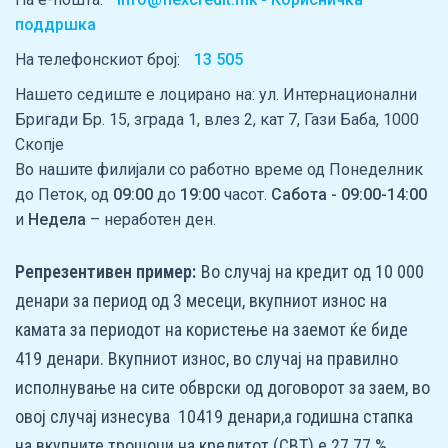
поддршка
На телефонскиот број:
13 505
Нашето седиште е лоцирано на: ул. Интернационални
Бригади Бр. 15, зграда 1, влез 2, кат 7, Гази Баба, 1000
Скопје
Во нашите филијали со работно време од Понеделник
до Петок, од
09:00
до
19:00
часот.
Сабота - 09:00-14:00
и
Недела
– неработен ден.
Репрезентивен пример:
Во случај на кредит од 10 000
денари за период од 3 месеци, вкупниот износ на
камата за периодот на користење на заемот ќе биде
419 денари. Вкупниот износ, во случај на правилно
исполнување на сите обврски од договорот за заем, во
овој случај изнесува 10419 денари,а годишна стапка
на вкупните трошоци на кредитот (СВТ) е 27.77 %.