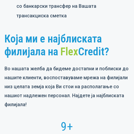
со банкарски трансфер на Вашата
трансакциска сметка
Која ми е најблиската
филијала на
Flex
Credit?
Во нашата желба да бидеме достапни и поблиски до
нашите клиенти, воспоставуваме мрежа на филијали
низ целата земја која Ви стои на располагање со
нашиот надлежен персонал. Најдете ја најблиската
филијала!
9+