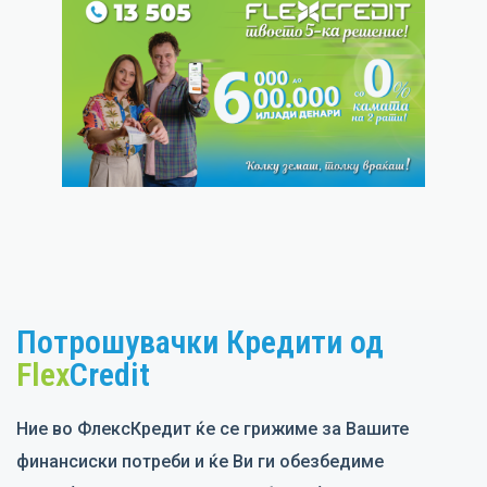
Item
2
of
Потрошувачки Кредити од
7
Flex
Credit
Ние во ФлексКредит ќе се грижиме за Вашите
финансиски потреби и ќе Ви ги обезбедиме