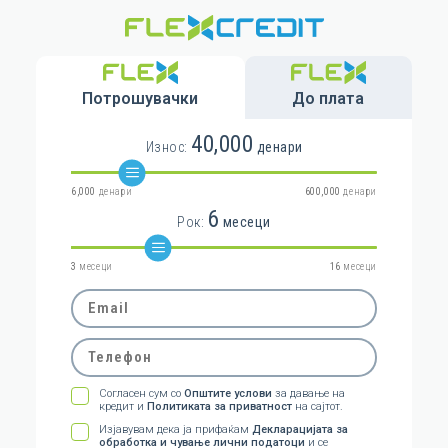
Потрошувачки
До плата
40,000
Износ:
денари
6,000
денари
600,000
денари
6
Рок:
месеци
3
месеци
16
месеци
Email
Телефон
Согласен сум со
Општите услови
за давање на
кредит и
Политиката за приватност
на сајтот.
Изјавувам дека ја прифаќам
Декларацијата за
обработка и чување лични податоци
и се