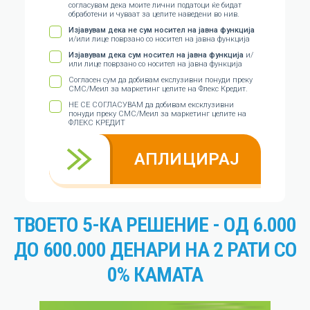
согласувам дека моите лични податоци ќе бидат
обработени и чуваат за целите наведени во нив.
Изјавувам дека не сум носител на јавна функција
и/или лице поврзано со носител на јавна функција
Изјавувам дека сум носител на јавна функција
и/
или лице поврзано со носител на јавна функција
Согласен сум да добивам екслузивни понуди преку
СМС/Меил за маркетинг целите на Флекс Кредит.
НЕ СЕ СОГЛАСУВАM да добивам ексклузивни
понуди преку СМС/Меил за маркетинг целите на
ФЛЕКС КРЕДИТ
АПЛИЦИРАЈ
ТВОЕТО 5-КА РЕШЕНИЕ - ОД 6.000
ДО 600.000 ДЕНАРИ НА 2 РАТИ СО
0% КАМАТА