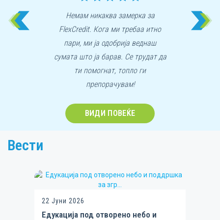
.
Немам никаква замерка за
FlexCredit. Кога ми требаа итно
т
пари, ми ја одобрија веднаш
ш
сумата што ја барав. Се трудат да
ти помогнат, топло ги
препорачувам!
Item
2
ВИДИ ПОВЕЌЕ
of
8
Вести
22 Јуни 2026
Едукација под отворено небо и