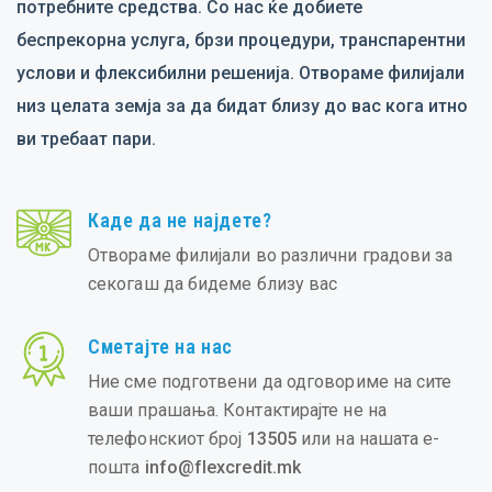
потребните средства. Со нас ќе добиете
беспрекорна услуга, брзи процедури, транспарентни
услови и флексибилни решенија. Отвораме филијали
низ целата земја за да бидат близу до вас кога итно
ви требаат пари.
Каде да не најдете?
Отвораме филијали во различни градови за
секогаш да бидеме близу вас
Сметајте на нас
Ние сме подготвени да одговориме на сите
ваши прашања. Кoнтактирајте не на
телефонскиот број
13505
или на нашата е-
пошта
info@flexcredit.mk