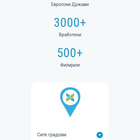
Европски Држави
3000+
Вработени
500+
Филијали
Избери
град