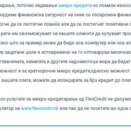
тирање, поточно издавање
микро кредити
со помали износи
онудиме финансиска сигурност на оние со поскромни фина
гне да се постигне повеќе или да се постигнат позитивни 
 рати им овозможуваат на нашите клиенти да купуваат прои
 како што на пример може да биде нов компјутер или нов а
е зацртани цели и истовремено не го оптоварува месечнио
лавнината, каматата и другите надоместоци мора да бида
 можност и за краткорочни микро кредити,односно можност 
 вашата плата, можете да аплицирате за брз кредит до плат
о услугите за микро-кредитирање од FlexCredit не двоумет
улатор на
www.flexcredit.mk
или пак да не посетите во една 