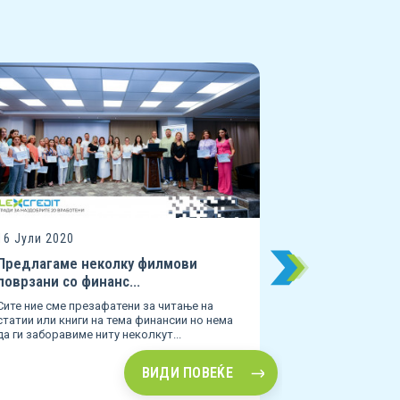
16 Јули 2020
Совети за 
Во секое време
потребни пове
може да ги исп
16 Јули 2020
Предлагаме неколку филмови
поврзани со финанс...
Сите ние сме презафатени за читање на
статии или книги на тема финансии но нема
да ги заборавиме ниту неколкут...
ВИДИ ПОВЕЌЕ