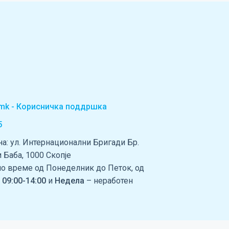
t.mk - Корисничка поддршка
5
а: ул. Интернационални Бригади Бр.
зи Баба, 1000 Скопје
но време од Понеделник до Петок, од
 09:00-14:00
и
Недела
– неработен