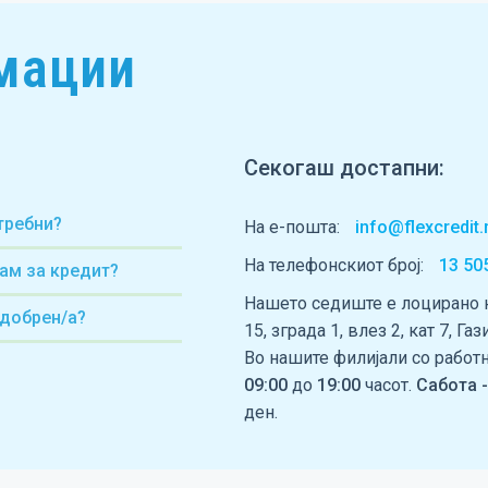
мации
Секогаш достапни:
требни?
На е-пошта:
info@flexcredi
На телефонскиот број:
13 50
ам за кредит?
Нашето седиште е лоцирано н
одобрен/а?
15, зграда 1, влез 2, кат 7, Га
Во нашите филијали со работ
09:00
до
19:00
часот.
Сабота -
ден.