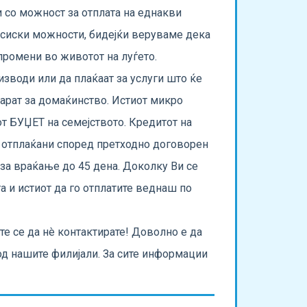
 со можност за отплата на еднакви
нсиски можности, бидејќи веруваме дека
промени во животот на луѓето.
зводи или да плаќаат за услуги што ќе
парат за домаќинство. Истиот микро
т БУЏЕТ на семејството. Кредитот на
т отплаќани според претходно договорен
за враќање до 45 дена. Доколку Ви се
а и истиот да го отплатите веднаш по
е се да нè контактирате! Доволно е да
од нашите филијали. За сите информации