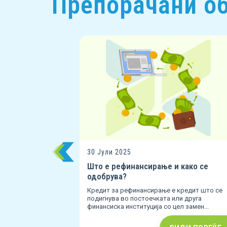
Препорачани об
што прават
прават голема
ДИ ПОВЕЌЕ
30 Јули 2025
Што е рефинансирање и како се
одобрува?
Кредит за рефинансирање е кредит што се
подигнува во постоечката или друга
финансиска институција со цел замен...