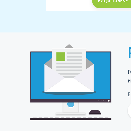
ВИДИ ПОВЕЌЕ
Item
2
of
5
Г
и
E