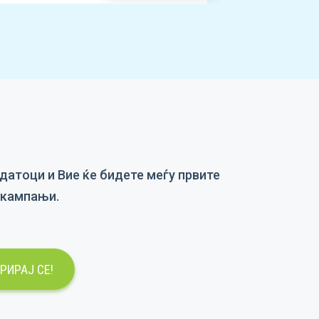
датоци и Вие ќе бидете меѓу првите
и кампањи.
РИРАЈ СЕ!