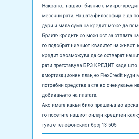
Накратко, нашиот бизнис е микро-креди
месечни рати. Нашата филозофија е да п
дури и мала сума на кредит може да помо
Брзите кредити со можност за отплата на
го подобрат нивниот квалитет на живот,
кредит овозможува да се остварат нашит
рати претставува БРЗ КРЕДИТ каде што г
амортизационен план,но FlexCredit нуди
потребни средства а сте во очекување на
добивањето на платата.
Ако имате какви било прашања во врска с
го посетите нашиот онлајн кредитен калк
тука е телефонскиот број 13 505