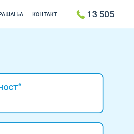
13 505
РАШАЊА
КОНТАКТ
ност“