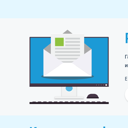
Item
2
of
10
Г
и
E