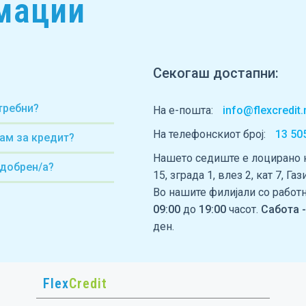
мации
Секогаш достапни:
требни?
На е-пошта:
info@flexcredi
На телефонскиот број:
13 50
ам за кредит?
Нашето седиште е лоцирано н
одобрен/а?
15, зграда 1, влез 2, кат 7, Га
Во нашите филијали со работ
09:00
до
19:00
часот.
Сабота -
ден.
Flex
Credit