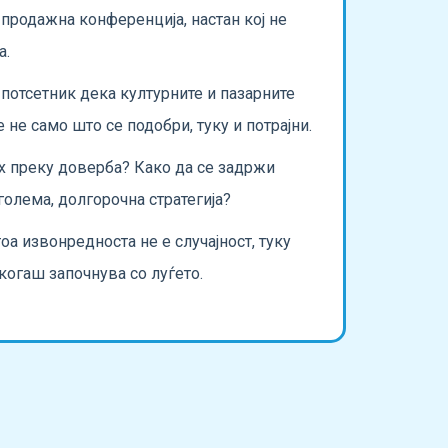
та продажна конференција, настан кој не
а.
 потсетник дека културните и пазарните
 не само што се подобри, туку и потрајни.
х преку доверба? Како да се задржи
голема, долгорочна стратегија?
оа извонредноста не е случајност, туку
екогаш започнува со луѓето.