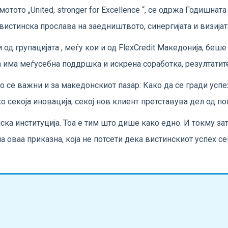
мотото „United, stronger for Excellence “, се одржа Годишна
вистинска прослава на заедништвото, синергијата и визијат
д групацијата , меѓу кои и од FlexCredit Македонија, беше
а има меѓусебна поддршка и искрена соработка, резултатите
 се важни и за македонскиот пазар: Како да се гради успе
 секоја иновација, секој нов клиент претставува дел од по
ска институција. Тоа е тим што дише како едно. И токму зат
 на оваа приказна, која не потсети дека вистинскиот успех с
и