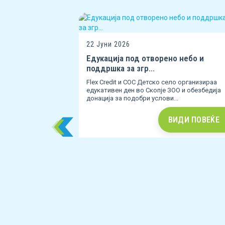
22 Јуни 2026
Едукација под отворено небо и
поддршка за згр...
Flex Credit и СОС Детско село организираа
едукативен ден во Скопје ЗОО и обезбедија
донација за подобри услови...
ВИДИ ПОВЕЌЕ
от циклус
 првиот циклус
е околу 60
.
ДИ ПОВЕЌЕ