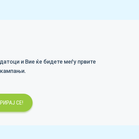
датоци и Вие ќе бидете меѓу првите
и кампањи.
РИРАЈ СЕ!