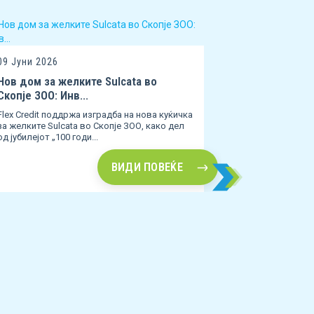
09 Јуни 2026
15 Мај 2026
Нов дом за желките Sulcata во
Јоана Спасо
Скопје ЗОО: Инв...
мери со дове
Flex Credit поддржа изградба на нова куќичка
Раст, доверба 
за желките Sulcata во Скопје ЗОО, како дел
фокусот на Flex
од јубилејот „100 годи...
од 450 вработе
ВИДИ ПОВЕЌЕ