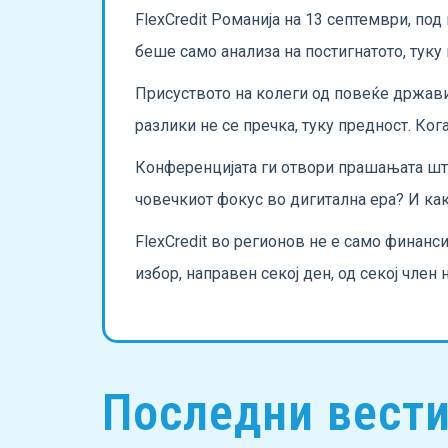
FlexCredit Романија на 13 септември, под 
беше само анализа на постигнатото, туку 
Присуството на колеги од повеќе држави о
разлики не се пречка, туку предност. Ког
Конференцијата ги отвори прашањата што
човечкиот фокус во дигитална ера? И како
FlexCredit во регионов не е само финанси
избор, направен секој ден, од секој член
Последни вест