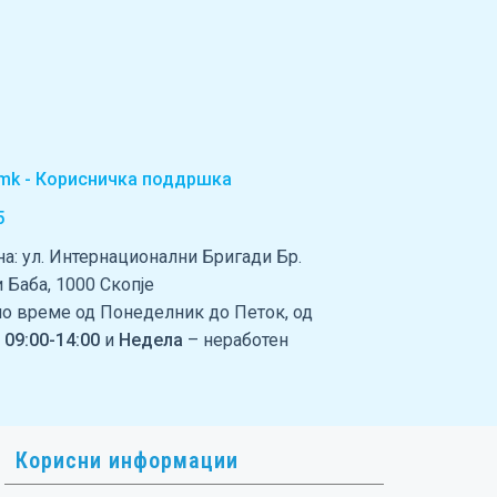
t.mk - Корисничка поддршка
5
а: ул. Интернационални Бригади Бр.
зи Баба, 1000 Скопје
но време од Понеделник до Петок, од
 09:00-14:00
и
Недела
– неработен
Корисни информации