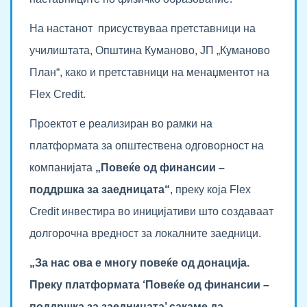
На настанот присуствуваа претставници на
училиштата, Општина Куманово, ЈП „Куманово
План“, како и претставници на менаџментот на
Flex Credit.
Проектот е реализиран во рамки на
платформата за општествена одговорност на
компанијата
„Повеќе од финансии –
поддршка за заедницата“
, преку која Flex
Credit инвестира во иницијативи што создаваат
долгорочна вредност за локалните заедници.
„За нас ова е многу повеќе од донација.
Преку платформата ‘Повеќе од финансии –
поддршка за заедницата’ сакаме да