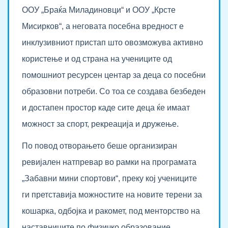
ООУ „Браќа Миладиновци“ и ООУ „Крсте
Мисирков“, а неговата посебна вредност е
инклузивниот пристап што овозможува активно
користење и од страна на учениците од
помошниот ресурсен центар за деца со посебни
образовни потреби. Со тоа се создава безбеден
и достапен простор каде сите деца ќе имаат
можност за спорт, рекреација и дружење.
По повод отворањето беше организиран
ревијален натпревар во рамки на програмата
„Забавни мини спортови“, преку кој учениците
ги претставија можностите на новите терени за
кошарка, одбојка и ракомет, под менторство на
наставниците по физичко образование.