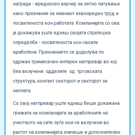
награда - вредносен ваучер за летно патување
како признание за нивниот извонреден труд и
посветеноста кон работата. Компанијата со ова
ја докажува уште еднаш својата стратешка
определба - посветеноста кон своите
вработени. Признанието се доделува по
одржан тримесечен интерен натпревар во кој
беа вклучени одделите од трговската
структура, контакт секторот и секторот за
наплата.
Со овој натпревар уште еднаш беше докажана
грижата на компанијата за вработените но
учеството на сите луѓе кои се вклучени во
растот на компанијата значеше и дополнителен