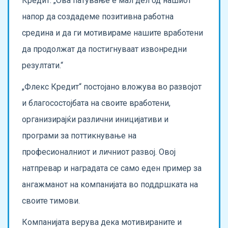
Кредит. „Ова патување е мал дел од нашиот
напор да создадеме позитивна работна
средина и да ги мотивираме нашите вработени
да продолжат да постигнуваат извонредни
резултати.“
„Флекс Кредит“ постојано вложува во развојот
и благосостојбата на своите вработени,
организирајќи различни иницијативи и
програми за поттикнување на
професионалниот и личниот развој. Овој
натпревар и наградата се само еден пример за
ангажманот на компанијата во поддршката на
своите тимови.
Компанијата верува дека мотивираните и