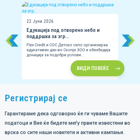
22 Јуни 2026
Едукација под отворено небо и
поддршка за згр...
с
Flex Credit и СОС Детско село организираа
едукативен ден во Скопје ЗОО и обезбедија
донација за подобри услови...
ВИДИ ПОВЕЌЕ
Item
2
of
Регистрирај се
10
Гарантираме дека одговорно ќе ги чуваме Вашите
податоци и Вие ќе бидете меѓу првите известени во
врска со сите наши новитети и активни кампањи.