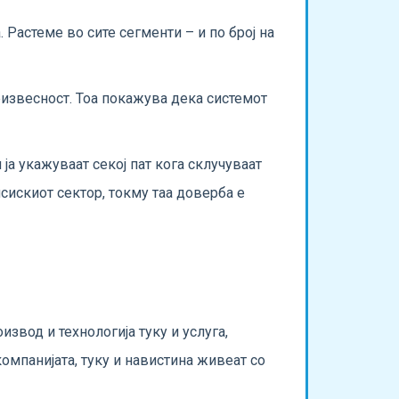
 Растеме во сите сегменти – и по број на
неизвесност. Тоа покажува дека системот
ја укажуваат секој пат кога склучуваат
нсискиот сектор, токму таа доверба е
звод и технологија туку и услуга,
омпанијата, туку и навистина живеат со