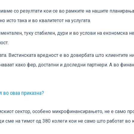
шивме со резултати кои се во рамките на нашите планирања.
о исто така и во квалитетот на услугата.
моментален, туку стабилен, дури и во услови на економска 
ост.
ата. Вистинската вредност е во довербата што клиентите ни 
знаваат како фер, достапни и доследни партнери. А во фина
л во оваа приказна?
скиот сектор, особено микрофинансирањето, не е само прои
ди сме на тимот од 380 колеги кои не само што работат во к