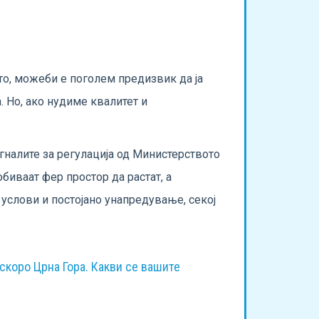
то, можеби е поголем предизвик да ја
 Но, ако нудиме квалитет и
игналите за регулација од Министерството
биваат фер простор да растат, а
 услови и постојано унапредување, секој
д скоро Црна Гора. Какви се вашите