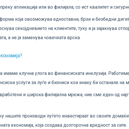
преку апликација или во филијала, со ист квалитет и сигурн
латформа која овозможува едноставни, брзи и безбедни диги
еснува секојдневието на клиентите, туку и ја зајакнува отпо
та, а не ја заменува човечката врска.
 економија?
а имаме клучна улога во финансиската инклузија. Работиме
нсиски услуги за луѓе и бизниси кои инаку би останале на м
 вработени и широка филијална мрежа, ние сме еден од на
еку нашите производи луѓето инвестираат во своите домаќи
лната економија, која создава долгорочна вредност за сите.