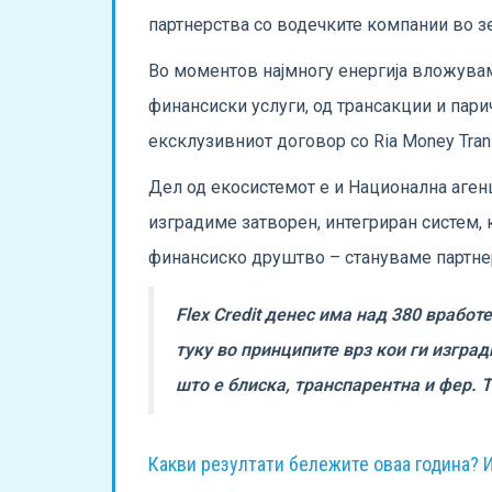
партнерства со водечките компании во зе
Во моментов најмногу енергија вложуваме
финансиски услуги, од трансакции и пари
ексклузивниот договор со Ria Money Tra
Дел од екосистемот е и Национална агенц
изградиме затворен, интегриран систем, 
финансиско друштво – стануваме партнер
Flex Credit денес има над 380 вработ
туку во принципите врз кои ги изгра
што е блиска, транспарентна и фер. 
Какви резултати бележите оваа година? И