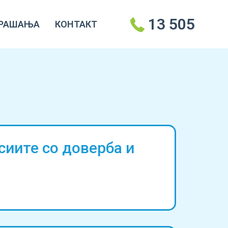
13 505
РАШАЊА
КОНТАКТ
нсиите со доверба и