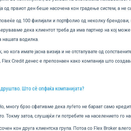
која од првиот ден беше насочена кон градење систем, а не 
 повеќе од 100 филијали и портфолио од неколку брендови, н
ерувавме дека клиентот треба да има партнер на кој може 
а нашата водилка.
, но кога имате јасна визија и не отстапувате од сопствени
, Flex Credit денес е препознаен како компанија што создава
о друштво. Што сè опфаќа компанијата?
. Но, многу брзо сфативме дека луѓето не бараат само кредит
о. Токму затоа, слушајќи ги потребите на населението го н
сочен кон друга клиентска група. Потоа со Flex Broker влег