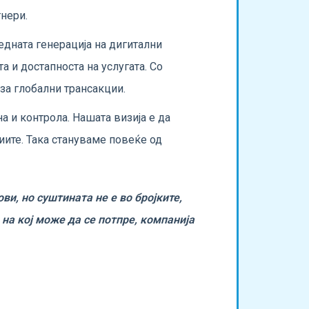
тнери.
едната генерација на дигитални
а и достапноста на услугата. Со
за глобални трансакции.
а и контрола. Нашата визија е да
иите. Така стануваме повеќе од
ви, но суштината не е во бројките,
на кој може да се потпре, компанија