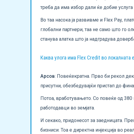
треба да има избор дали ќе добие услуга 
Во таа насока ја развивме и Flex Pay, п
глобални партнери, таа не само што го ол
станува алатка што ја надградува доверба
Каква улога има Flex Credit во локалната
Арсов
: Повеќекратна. Прво би рекол дек
присутни, обезбедувајќи пристап до фина
Потоа, вработувањето. Со повеќе од 380
работодавци во земјата.
И секако, придонесот за заедницата. Пр
бизниси. Тоа е директна инјекција во реа