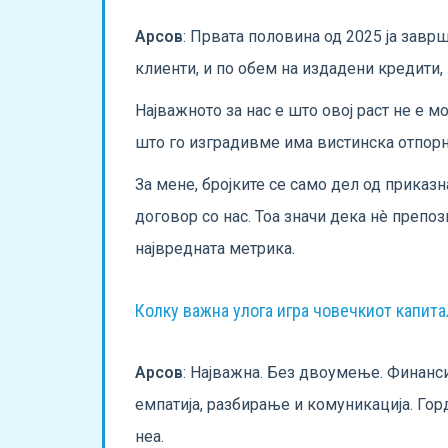
Арсов
: Првата половина од 2025 ја завр
клиенти, и по обем на издадени кредити, н
Најважното за нас е што овој раст не е 
што го изградивме има вистинска отпорн
За мене, бројките се само дел од приказн
договор со нас. Тоа значи дека нè препо
највредната метрика.
Колку важна улога игра човечкиот капита
Арсов
: Најважна. Без двоумење. Финанси
емпатија, разбирање и комуникација. Гор
неа.