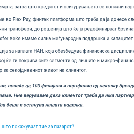
мјата, затоа што кредитот и осигурувањето се логични пар
 во Flex Pay, финтек платформа што треба да ја донесе сл
чни трансфери, до решенија што ќе ја редефинираат брзинат
nsfer веќе имаме силна меѓународна поддршка и капацитет 
ија за наплата НАН, која обезбедува финансиска дисциплин
кој ќе ги покрива сите сегменти од личните и микро-финанс
 за секојдневниот живот на клиентот.
ени, повеќе од 100 филијали и портфолио од неколку брендо
дивме. Ние верувавме дека клиентот треба да има партнер 
Тоа беше и останува нашата водилка.
 што покажуваат тие за пазарот?