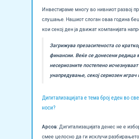
Инвестираме многу во нивниот развој пре
слушање. Нашиот слоган оваа година беш
кои секој ден ја движат компанијата напр
Загрижува презаситеноста со краткор
финансии. Веќе се донесени редица м
несериозните постепено исчезнуваат 
унапредување, секој сериозен играч 
Дигитализацијата е тема број еден во све
носи?
Арсов
: Дигитализацијата денес не е избо
смее целосно да ги исклучи разбирањето 