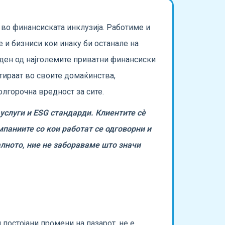
 во финансиската инклузија. Работиме и
е и бизниси кои инаку би останале на
еден од најголемите приватни финансиски
тираат во своите домаќинства,
олгорочна вредност за сите.
услуги и ESG стандарди. Клиентите сè
мпаниите со кои работат се одговорни и
алното, ние не забораваме што значи
 постојани промени на пазарот, не е