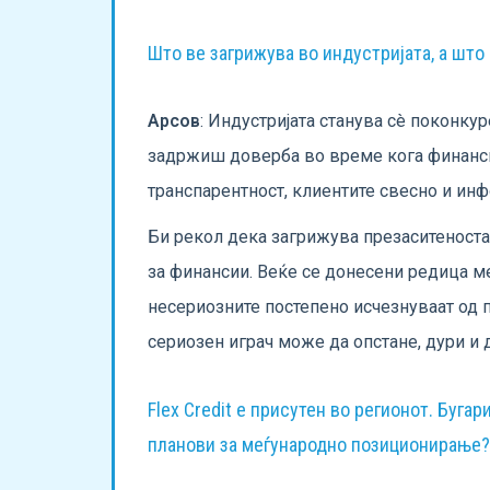
Што ве загрижува во индустријата, а што
Арсов
: Индустријата станува сè поконку
задржиш доверба во време кога финансиск
транспарентност, клиентите свесно и инф
Би рекол дека загрижува презаситеноста 
за финансии. Веќе се донесени редица ме
несериозните постепено исчезнуваат од п
сериозен играч може да опстане, дури и 
Flex Credit e присутен во регионот. Бугар
планови за меѓународно позиционирање?