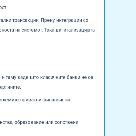
ост.
тални трансакции. Преку интеграции со
рноста на системот. Така дигитализацијата
 и таму каде што класичните банки не се
аргините.
јголемите приватни финансиски
нства, образование или сопствени