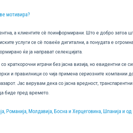
 ве мотивира?
рентна, а клиентите сè поинформирани. Што е добро затоа ш
ите услуги се сè повеќе дигитални, а понудата е огромна.
ормирано ќе ја направат селекцијата.
со краткорочни играчи без јасна визија, но евидентни се с
рки и правилници со чија примена сериозните компании до
азарот. Јас верувам дека со јасна вредност, транспарентни
да биде пред времето.
ија, Романија, Молдавија, Босна и Херцеговина, Шпанија и о