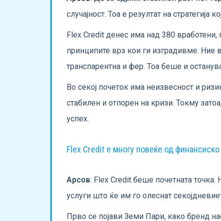
случајност. Тоа е резултат на стратегија 
Flex Credit денес има над 380 вработени,
принципите врз кои ги изградивме. Ние в
транспарентна и фер. Тоа беше и останув
Во секој почеток има неизвесност и ризик
стабилен и отпорен на кризи. Токму затоа
успех.
Flex Credit е многу повеќе од финансиск
Арсов
: Flex Credit беше почетната точка
услуги што ќе им го олеснат секојдневиет
Прво се појави Земи Пари, како бренд на