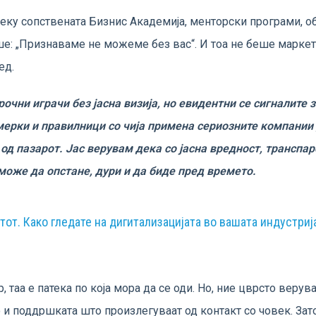
ку сопствената Бизнис Академија, менторски програми, обу
е: „Признаваме не можеме без вас“. И тоа не беше маркети
ед.
очни играчи без јасна визија, но евидентни се сигналите 
ерки и правилници со чија примена сериозните компании 
од пазарот. Јас верувам дека со јасна вредност, транспар
може да опстане, дури и да биде пред времето.
тот. Како гледате на дигитализацијата во вашата индустрија
р, таа е патека по која мора да се оди. Но, ние цврсто вер
и поддршката што произлегуваат од контакт со човек. Зато