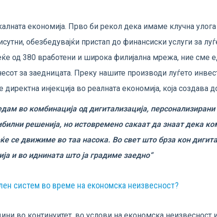
окалната економија. Прво би рекол дека имаме клучна улога
исутни, обезбедувајќи пристап до финансиски услуги за луѓ
еќе од 380 вработени и широка филијална мрежа, ние сме 
несот за заедницата. Преку нашите производи луѓето инвес
 директна инјекција во реалната економија, која создава д
едам во комбинација од дигитализација, персонализирани 
ибилни решенија, но истовремено сакаат да знаат дека ко
еќе се движиме во таа насока. Во свет што брза кон дигит
ија и во иднината што ја градиме заедно“
абилен систем во време на економска неизвесност?
дини во континуитет, во услови на економска неизвесност и