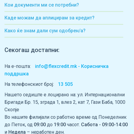
Кои документи ми се потребни?
Каде можам да аплицирам за кредит?
Како ќе знам дали сум одобрен/а?
Секогаш достапни:
На е-пошта:
info@flexcredit.mk - Корисничка
поддршка
На телефонскиот број:
13 505
Нашето седиште е лоцирано на: ул. Интернационални
Бригади Бр. 15, зграда 1, влез 2, кат 7, Гази Баба, 1000
Скопје
Во нашите филијали со работно време од Понеделник
до Петок, од
09:00
до
19:00
часот.
Сабота - 09:00-14:00
и
Недела
– неработен ден.