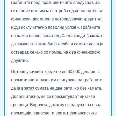
граѓаните пред празниците што следуваат. За
сите оние што имаат потреба од дополнителни
финансии, достапен е потрошувачки кредит кој
нуди исклучително поволни услови. Граѓаните
на ваков начин, велат од „Флекс кредит“, можат
да замислат каква било желба и самите да си ја
остварат, секако со помош на ова финансиско
друштво.
Потрошувачкиот кредит е до 60.000 денари, а
промотивниот пакет им осигурува на граѓаните
да ја вратат сумата на две рати, но без камата.
Дополнително, не се пресметуваат никакви
трошоци. Впрочем, доколку се одлучат за оваа
промоција, односно ги вратат финансиските