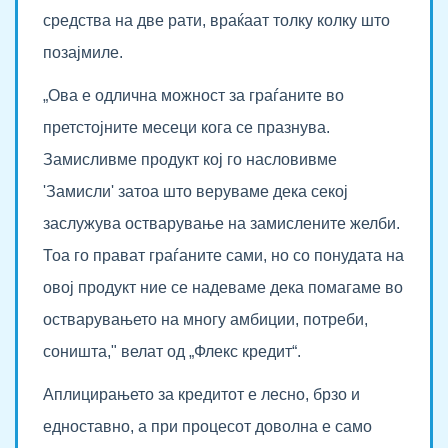
средства на две рати, враќаат толку колку што
позајмиле.
„Ова е одлична можност за граѓаните во
претстојните месеци кога се празнува.
Замисливме продукт кој го насловивме
'Замисли' затоа што веруваме дека секој
заслужува остварување на замислените желби.
Тоа го прават граѓаните сами, но со понудата на
овој продукт ние се надеваме дека помагаме во
остварувањето на многу амбиции, потреби,
соништа," велат од „Флекс кредит“.
Аплицирањето за кредитот е лесно, брзо и
едноставно, а при процесот доволна е само