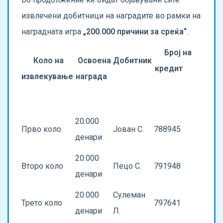
извлечени добитници на наградите во рамки на
наградната игра
„200.000 причини за среќа“
.
Број на
Коло на
Освоена
Добитник
кредит
извлекување
награда
20.000
Прво коло
Јован С.
788945
денари
20.000
Второ коло
Пецо С.
791948
денари
20.000
Сулеман
Трето коло
797641
денари
Л.