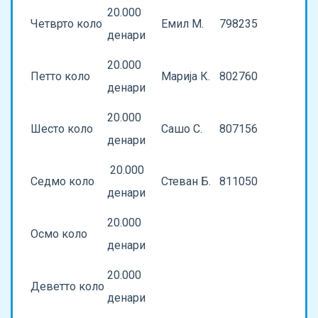
20.000
Четврто коло
Емил М.
798235
денари
20.000
Петто коло
Марија К.
802760
денари
20.000
Шесто коло
Сашо С.
807156
денари
20.000
Седмо коло
Стеван Б.
811050
денари
20.000
Осмо коло
денари
20.000
Деветто коло
денари